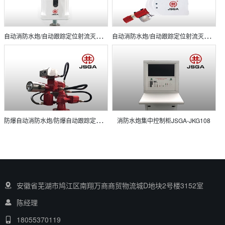
自
动消防水炮/自动跟踪定位射流灭火装置ZDMS0.6/10S
自
动消防水炮/自动跟踪定位射流灭火装置ZDMS0.8/20S
防
爆自动消防水炮/防爆自动跟踪定位射流灭火装置 ZDMS0.8/20SEX
消防水炮集中控制柜JSGA-JKG108
安徽省芜湖市鸠江区南翔万商商贸物流城D地块2号楼3152室
陈经理
18055370119