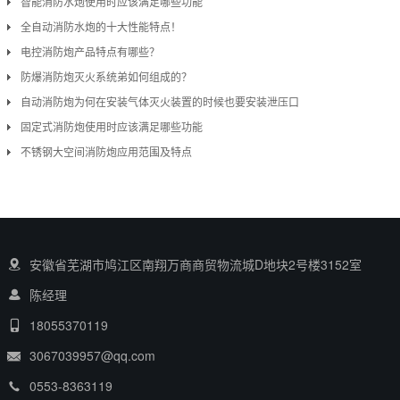
智能消防水炮使用时应该满足哪些功能
全自动消防水炮的十大性能特点！
电控消防炮产品特点有哪些？
防爆消防炮灭火系统弟如何组成的？
自动消防炮为何在安装气体灭火装置的时候也要安装泄压口
固定式消防炮使用时应该满足哪些功能
不锈钢大空间消防炮应用范围及特点
安徽省芜湖市鸠江区南翔万商商贸物流城D地块2号楼3152室
陈经理
18055370119
3067039957@qq.com
0553-8363119