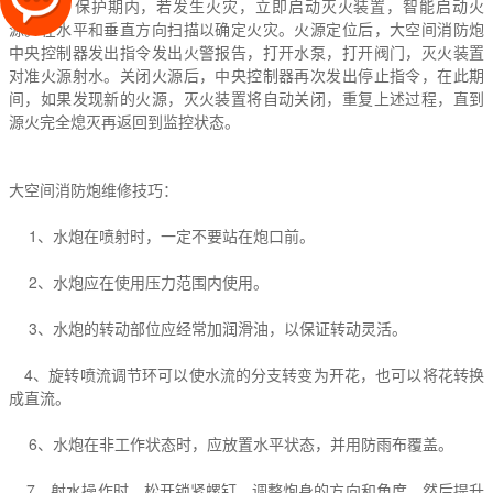
的火灾。保护期内，若发生火灾，立即启动灭火装置，智能启动火
源。在水平和垂直方向扫描以确定火灾。火源定位后，大空间消防炮
中央控制器发出指令发出火警报告，打开水泵，打开阀门，灭火装置
对准火源射水。关闭火源后，中央控制器再次发出停止指令，在此期
间，如果发现新的火源，灭火装置将自动关闭，重复上述过程，直到
源火完全熄灭再返回到监控状态。
大空间消防炮维修技巧：
1、水炮在喷射时，一定不要站在炮口前。
2、水炮应在使用压力范围内使用。
3、水炮的转动部位应经常加润滑油，以保证转动灵活。
4、旋转喷流调节环可以使水流的分支转变为开花，也可以将花转换
成直流。
6、水炮在非工作状态时，应放置水平状态，并用防雨布覆盖。
7、射水操作时，松开锁紧螺钉，调整炮身的方向和角度，然后提升